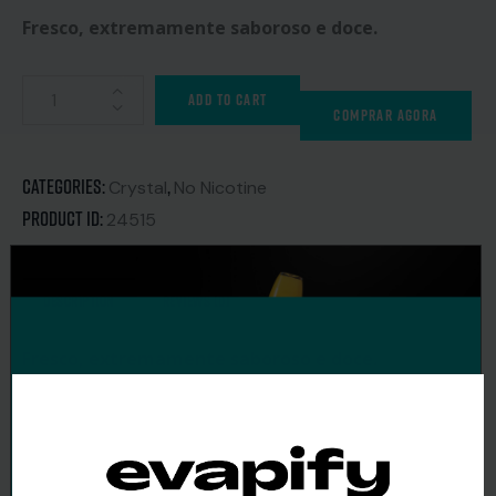
Fresco, extremamente saboroso e doce.
ADD TO CART
COMPRAR AGORA
Categories:
,
Crystal
No Nicotine
Product ID:
24515
DESCRIPTION
REVIEWS (0)
Fresco, extremamente saboroso e doce.
Nicotina: 0%
Puffs: Acima de 600
Bateria: 500 mAh
Quantidade de líquido: 2 ml