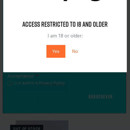
Fica Atualizado Com A
Related Products
Newsletter Evapify
Access restricted to 18 and older
OUT OF STOCK
Name
I am 18 or older:
Yes
No
Email
Acceptance
Li e aceito a
Privacy Policy
SUBSCREVER
Geekbar Menthol
9,99
€
–
99,90
€
VAT included
OUT OF STOCK