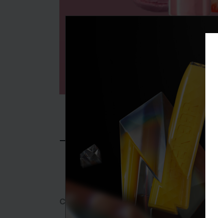
DESCRIPTION
Cremoso, de sonho, proporciona uma s
Nicotina: 0%