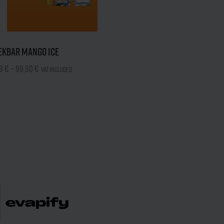
ekbar Mango Ice
99
€
–
99,90
€
VAT included