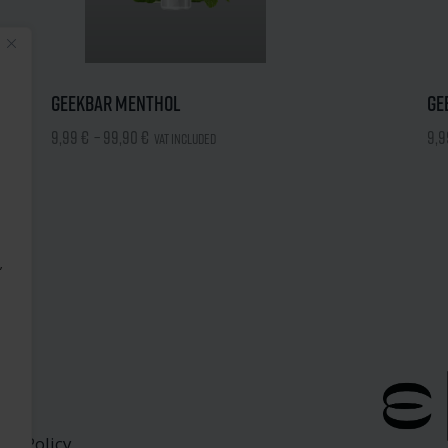
Geekbar Menthol
Ge
9,99
€
–
99,90
€
9,
VAT included
,
acy Policy