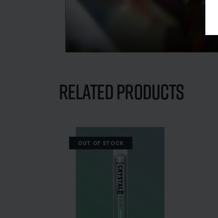
Puffs: Acima de 575
Bateria: 500 mAh
Quantidade de líquido: 2 ml
Related Products
OUT OF STOCK