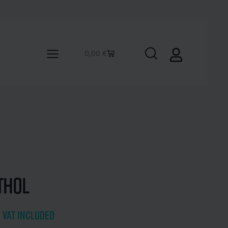
0,00
€
thol
€
VAT included