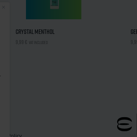
Crystal Menthol
Ge
9,99
€
9,
VAT included
,
acy Policy