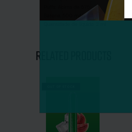
Puffs: Acima de 575
Bateria: 500 mAh
Quantidade de líquido: 2 ml
Related Products
OUT OF STOCK