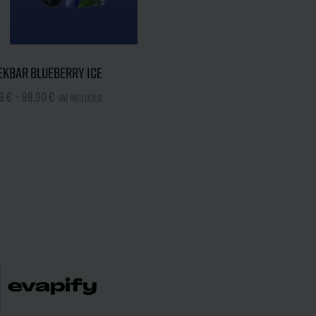
ekbar Blueberry Ice
99
€
–
99,90
€
VAT included