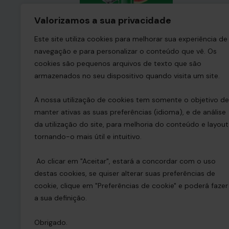
Valorizamos a sua privacidade
Este site utiliza cookies para melhorar sua experiência de
Geekbar Watermelon Ice
navegação e para personalizar o conteúdo que vê. Os
cookies são pequenos arquivos de texto que são
9,99
€
–
99,90
€
VAT included
armazenados no seu dispositivo quando visita um site.
A nossa utilização de cookies tem somente o objetivo de
manter ativas as suas preferências (idioma), e de análise
da utilização do site, para melhoria do conteúdo e layout
tornando-o mais útil e intuitivo.
Ao clicar em "Aceitar", estará a concordar com o uso
destas cookies, se quiser alterar suas preferências de
cookie, clique em "Preferências de cookie" e poderá fazer
a sua definição.
Obrigado.
Home
Shop
Priv